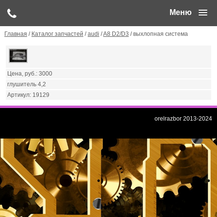
Меню
Главная
/
Каталог запчастей
/
audi
/
A8 D2/D3
/ выхлопная система
3000
глушитель 4,2
19129
orelrazbor 2013-2024