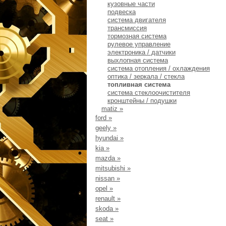
кузовные части
подвеска
система двигателя
трансмиссия
тормозная система
рулевое управление
электроника / датчики
выхлопная система
система отопления / охлаждения
оптика / зеркала / стекла
топливная система
система стеклоочистителя
кронштейны / подушки
matiz
»
ford
»
geely
»
hyundai
»
kia
»
mazda
»
mitsubishi
»
nissan
»
opel
»
renault
»
skoda
»
seat
»