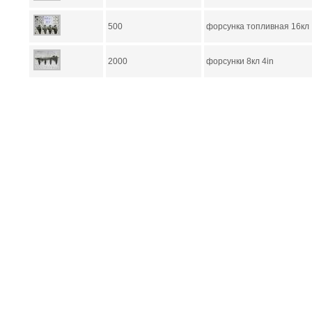
500
форсунка топливная 16кл
2000
форсунки 8кл 4in