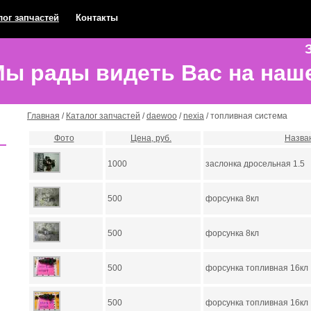
лог запчастей
Контакты
З
ы рады видеть Вас на наш
Главная
/
Каталог запчастей
/
daewoo
/
nexia
/ топливная система
Фото
Цена, руб.
Назва
1000
заслонка дросельная 1.5
500
форсунка 8кл
500
форсунка 8кл
500
форсунка топливная 16кл
500
форсунка топливная 16кл