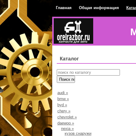
Главная
Общая информация
Ката
М
Каталог
audi
»
bmw
»
byd
»
chery
»
chevrolet
»
daewoo
»
nexia
»
кузов снаружи