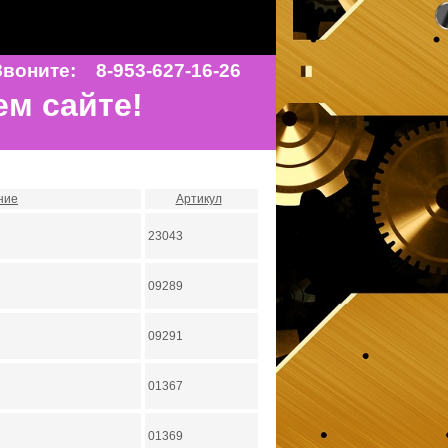
воните: 8-953-627-16-26
ем сайте!
ние
Артикул
23043
09289
09291
01367
01369