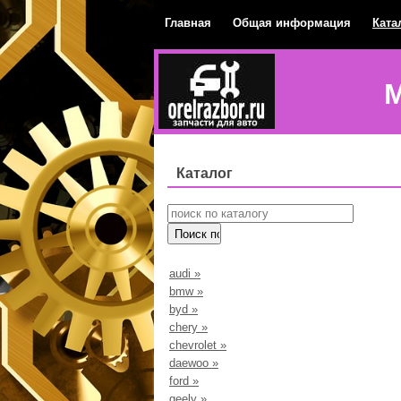
Главная
Общая информация
Ката
М
Каталог
audi
»
bmw
»
byd
»
chery
»
chevrolet
»
daewoo
»
ford
»
geely
»