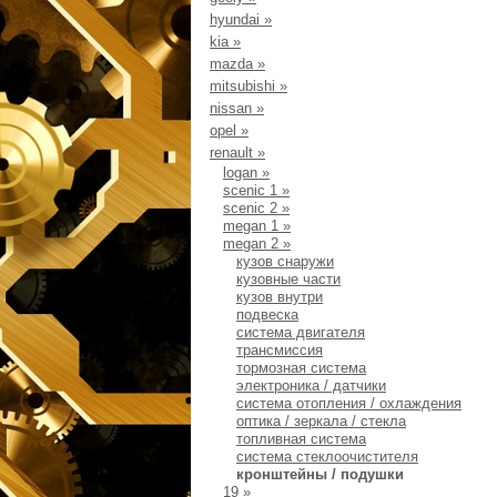
hyundai
»
kia
»
mazda
»
mitsubishi
»
nissan
»
opel
»
renault
»
logan
»
scenic 1
»
scenic 2
»
megan 1
»
megan 2
»
кузов снаружи
кузовные части
кузов внутри
подвеска
система двигателя
трансмиссия
тормозная система
электроника / датчики
система отопления / охлаждения
оптика / зеркала / стекла
топливная система
система стеклоочистителя
кронштейны / подушки
19
»