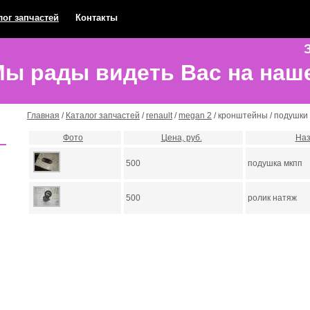
лог запчастей
Контакты
З
ы рады видеть Вас на наш
Главная
/
Каталог запчастей
/
renault
/
megan 2
/ кронштейны / подушки
Фото
Цена, руб.
Наз
500
подушка мкпп
500
ролик натяж