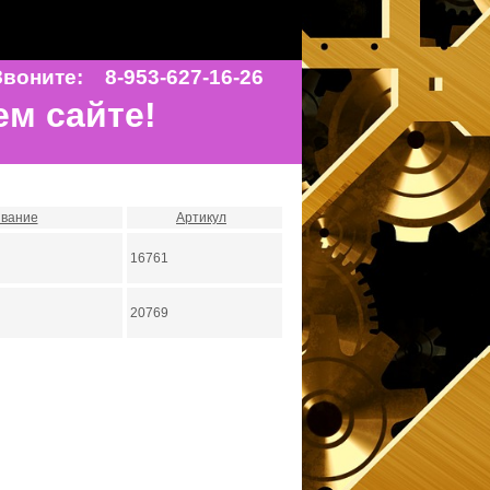
воните: 8-953-627-16-26
ем сайте!
вание
Артикул
16761
20769