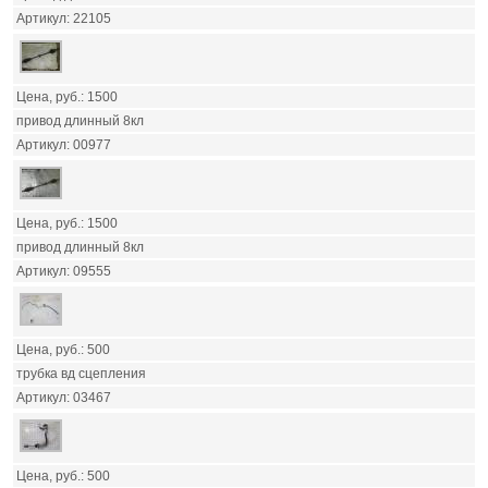
22105
1500
привод длинный 8кл
00977
1500
привод длинный 8кл
09555
500
трубка вд сцепления
03467
500