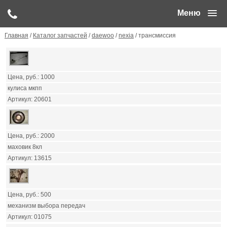
Меню
Главная
/
Каталог запчастей
/
daewoo
/
nexia
/ трансмиссия
1000
кулиса мкпп
20601
2000
маховик 8кл
13615
500
механизм выбора передач
01075