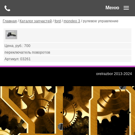
Меню
Главная
/
Каталог запчастей
/
ford
/
mondeo 3
/ рулевое управление
700
переключатель поворотов
03261
orelrazbor 2013-2024