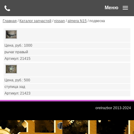
Меню
Главная
/
Каталог запчастей
/
nissan
/
almera N15
/ подвеска
1000
рычаг правый
21415
500
ступица зад
21423
orelrazbor 2013-2024