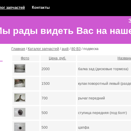
лог запчастей
Контакты
З
ы рады видеть Вас на наш
Главная
/
Каталог запчастей
/
audi
/
80 В3
/ подвеска
Фото
Цена, руб.
Назван
2000
балка зад (дисковые тормоза)
1500
кулак поворотный левый (разд
700
рычаг передний
500
ступица передняя (под болт)
500
цапфа