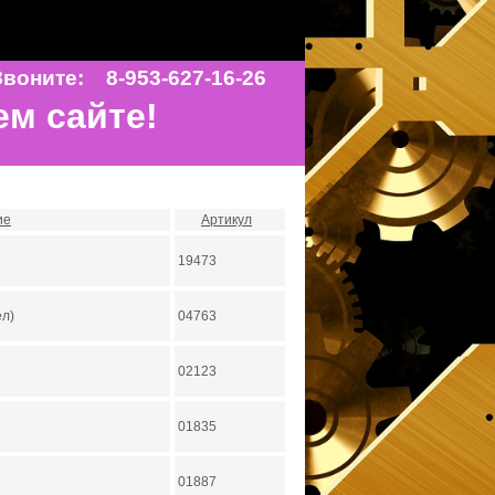
воните: 8-953-627-16-26
ем сайте!
ие
Артикул
19473
ел)
04763
02123
01835
01887