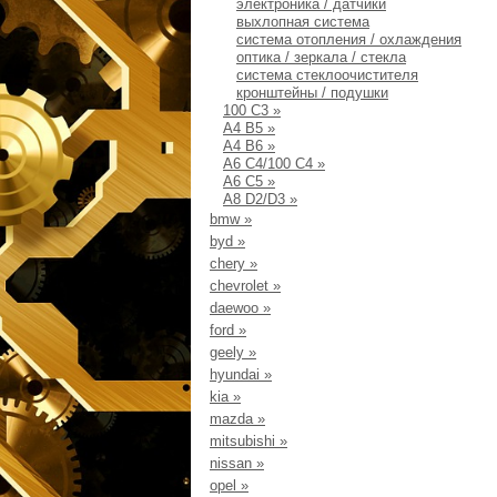
электроника / датчики
выхлопная система
система отопления / охлаждения
оптика / зеркала / стекла
система стеклоочистителя
кронштейны / подушки
100 С3
»
А4 B5
»
A4 B6
»
А6 С4/100 С4
»
A6 C5
»
A8 D2/D3
»
bmw
»
byd
»
chery
»
chevrolet
»
daewoo
»
ford
»
geely
»
hyundai
»
kia
»
mazda
»
mitsubishi
»
nissan
»
opel
»