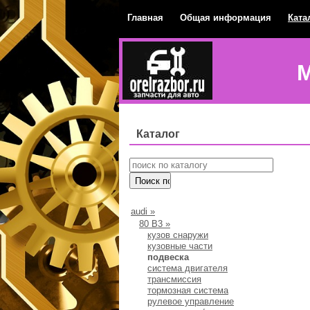
Главная
Общая информация
Ката
М
Каталог
audi
»
80 В3
»
кузов снаружи
кузовные части
подвеска
система двигателя
трансмиссия
тормозная система
рулевое управление