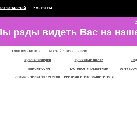
лог запчастей
Контакты
З
ы рады видеть Вас на наш
Главная
/
Каталог запчастей
/
skoda
/ felicia
кузов снаружи
кузовные части
по
трансмиссия
рулевое управление
электрон
оптика / зеркала / стекла
система стеклоочистителя