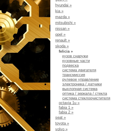
hyundai
»
kia
»
mazda
»
mitsubishi
»
nissan
»
opel
»
renault
»
skoda
»
felicia
»
кузов снаружи
кузовные части
подвеска
система двигателя
трансмиссия
рулевое управление
электроника / датчики
выхлопная система
оптика / зеркала / стекла
система стеклоочистителя
octavia 1u
»
fabia 1
»
fabia 2
»
seat
»
toyota
»
volvo
»