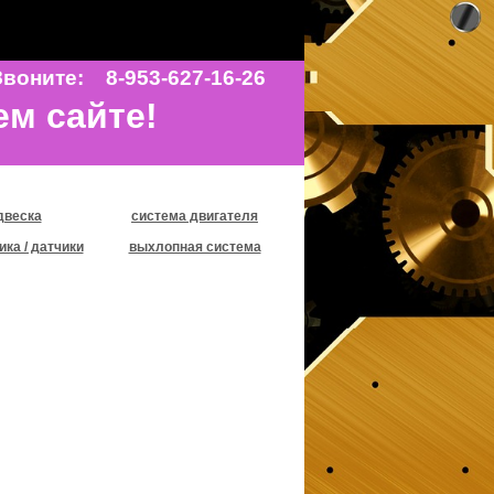
воните: 8-953-627-16-26
ем сайте!
двеска
система двигателя
ика / датчики
выхлопная система