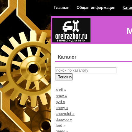
Главная
Общая информация
Ката
М
Каталог
audi
»
bmw
»
byd
»
chery
»
chevrolet
»
daewoo
»
ford
»
geely
»