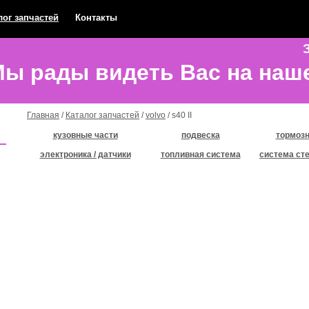
лог запчастей
Контакты
З
ы рады видеть Вас на наш
Главная
/
Каталог запчастей
/
volvo
/ s40 II
кузовные части
подвеска
тормозн
электроника / датчики
топливная система
система ст