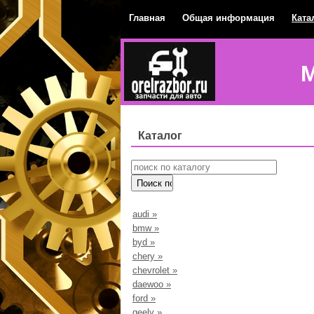
Главная
Общая информация
Ката
М
Каталог
audi
»
bmw
»
byd
»
chery
»
chevrolet
»
daewoo
»
ford
»
geely
»