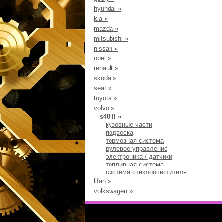
hyundai
»
kia
»
mazda
»
mitsubishi
»
nissan
»
opel
»
renault
»
skoda
»
seat
»
toyota
»
volvo
»
s40 II
»
кузовные части
подвеска
тормозная система
рулевое управление
электроника / датчики
топливная система
система стеклоочистителя
lifan
»
volkswagen
»