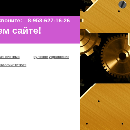
воните: 8-953-627-16-26
ем сайте!
ая система
рулевое управление
еклоочистителя