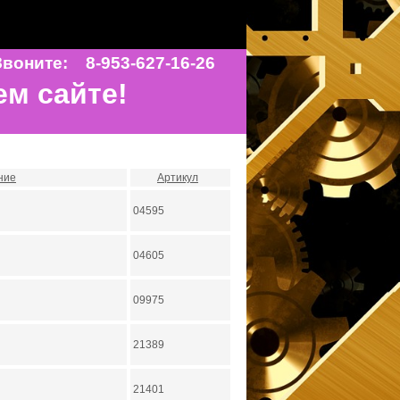
воните: 8-953-627-16-26
ем сайте!
ние
Артикул
04595
04605
09975
21389
21401