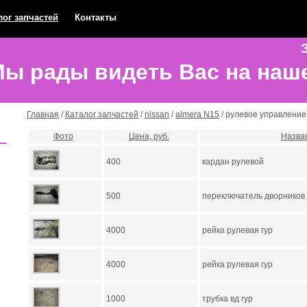
лог запчастей
Контакты
З
ы рады видеть Вас на наш
Главная
/
Каталог запчастей
/
nissan
/
almera N15
/ рулевое управление
Фото
Цена, руб.
Назва
400
кардан рулевой
500
переключатель дворников
4000
рейка рулевая гур
4000
рейка рулевая гур
1000
трубка вд гур