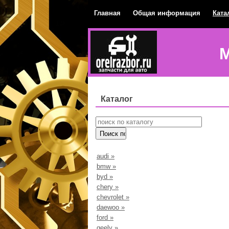
Главная
Общая информация
Ката
М
Каталог
audi
»
bmw
»
byd
»
chery
»
chevrolet
»
daewoo
»
ford
»
geely
»