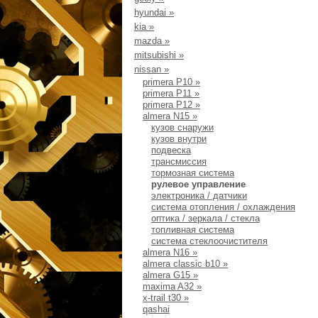
hyundai
»
kia
»
mazda
»
mitsubishi
»
nissan
»
primera Р10
»
primera P11
»
primera P12
»
almera N15
»
кузов снаружи
кузов внутри
подвеска
трансмиссия
тормозная система
рулевое управление
электроника / датчики
система отопления / охлаждения
оптика / зеркала / стекла
топливная система
система стеклоочиcтителя
almera N16
»
almera classic b10
»
almera G15
»
maxima A32
»
x-trail t30
»
qashai