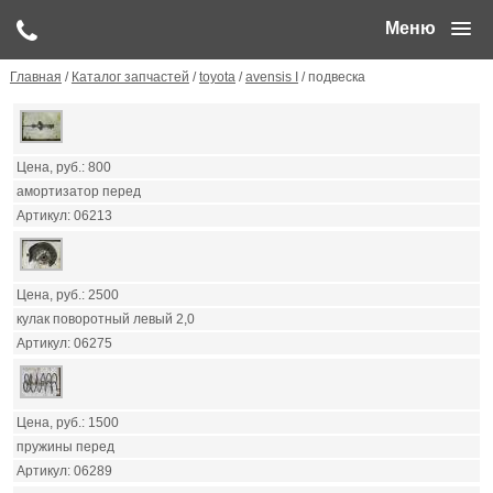
Меню
Главная
/
Каталог запчастей
/
toyota
/
avensis I
/ подвеска
800
амортизатор перед
06213
2500
кулак поворотный левый 2,0
06275
1500
пружины перед
06289