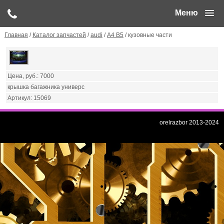
Меню
Главная
/
Каталог запчастей
/
audi
/
А4 B5
/ кузовные части
7000
крышка багажника универс
15069
orelrazbor 2013-2024