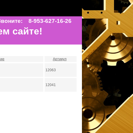
воните: 8-953-627-16-26
ем сайте!
ние
Артикул
12063
й
12041