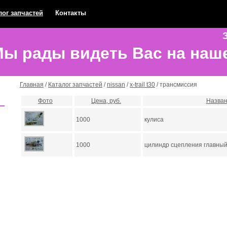
лог запчастей
Контакты
З
ы рады видеть Вас на наш
Главная
/
Каталог запчастей
/
nissan
/
x-trail t30
/ трансмиссия
Фото
Цена, руб.
Назва
1000
кулиса
1000
цилиндр сцепления главны