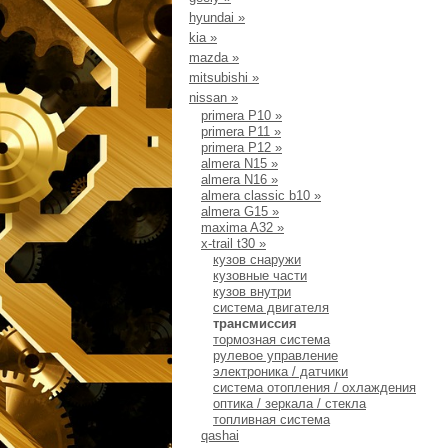
hyundai
»
kia
»
mazda
»
mitsubishi
»
nissan
»
primera Р10
»
primera P11
»
primera P12
»
almera N15
»
almera N16
»
almera classic b10
»
almera G15
»
maxima A32
»
x-trail t30
»
кузов снаружи
кузовные части
кузов внутри
система двигателя
трансмиссия
тормозная система
рулевое управление
электроника / датчики
система отопления / охлаждения
оптика / зеркала / стекла
топливная система
qashai