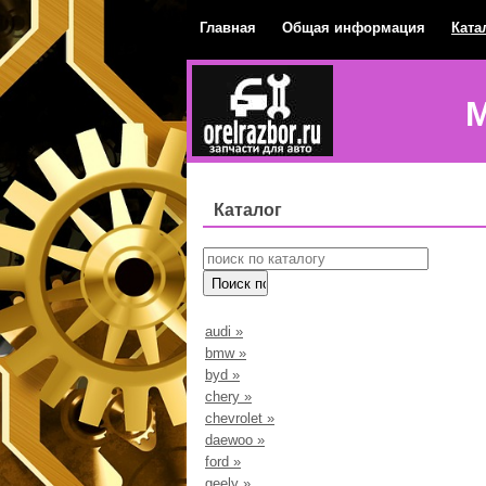
Главная
Общая информация
Ката
М
Каталог
audi
»
bmw
»
byd
»
chery
»
chevrolet
»
daewoo
»
ford
»
geely
»