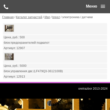
Меню
Главная
/
Каталог запчастей
/
lifan
/
breez
/ электроника / датчики
500
блок предохранителей подкапот
12907
5000
блок управления двс (LF479Q3-3612100B)
12913
orelrazbor 2013-2024