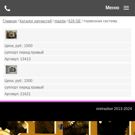
Меню
Главная
/
Каталог запчастей
/
mazda
/
626 GE
/ тормозная система
1500
суппорт перед правый
13413
1500
суппорт перед правый
21621
orelrazbor 2013-2024