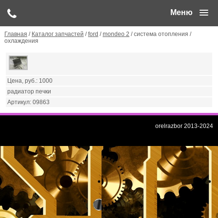
Меню
Главная
/
Каталог запчастей
/
ford
/
mondeo 2
/ система отопления /
охлаждения
1000
радиатор печки
09863
orelrazbor 2013-2024