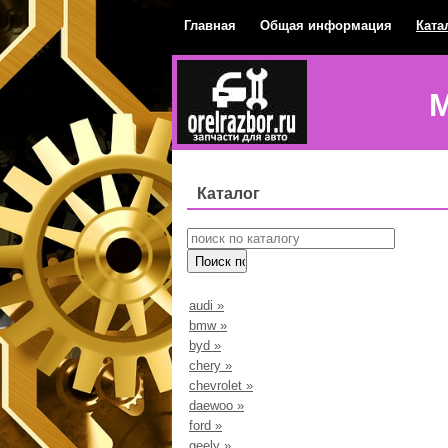
Главная
Общая информация
Ката
М
Каталог
audi
»
bmw
»
byd
»
chery
»
chevrolet
»
daewoo
»
ford
»
geely
»