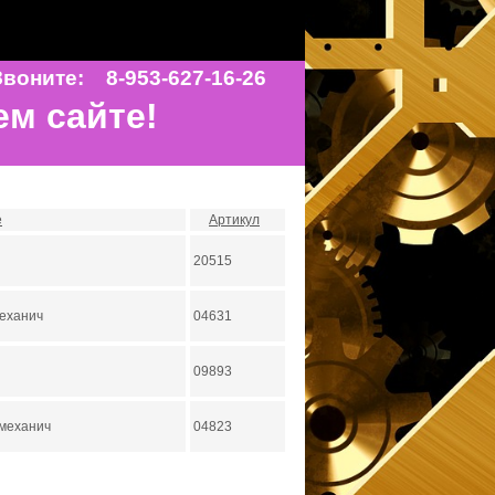
воните: 8-953-627-16-26
ем сайте!
е
Артикул
20515
еханич
04631
09893
механич
04823