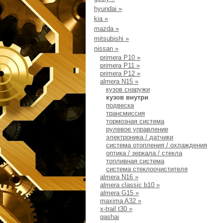
hyundai
»
kia
»
mazda
»
mitsubishi
»
nissan
»
primera Р10
»
primera P11
»
primera P12
»
almera N15
»
кузов снаружи
кузов внутри
подвеска
трансмиссия
тормозная система
рулевое управление
электроника / датчики
система отопления / охлаждения
оптика / зеркала / стекла
топливная система
система стеклоочиcтителя
almera N16
»
almera classic b10
»
almera G15
»
maxima A32
»
x-trail t30
»
qashai