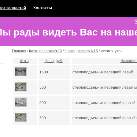
лог запчастей
Контакты
З
ы рады видеть Вас на наш
Главная
/
Каталог запчастей
/
nissan
/
almera N15
/ кузов внутри
Фото
Цена, руб.
Названи
1500
стеклоподъемник передний левый
500
стеклоподъемник передний левый м
500
стеклоподъемник передний правый
500
стеклоподъемник передний правый 