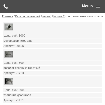
Меню
Главная
/
Каталог запчастей
/
renault
/
laguna 2
/ система стеклоочистителя
1000
мотор дворников зад
20805
500
поводок дворника короткий
21283
3000
трапеция дворников
21281