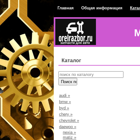
Главная
Общая информация
Ката
М
Каталог
audi
»
bmw
»
byd
»
chery
»
chevrolet
»
daewoo
»
nexia
»
matiz
»