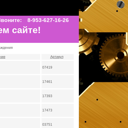
воните: 8-953-627-16-26
ем сайте!
лаждения
ние
Артикул
07419
17461
17393
17473
03751