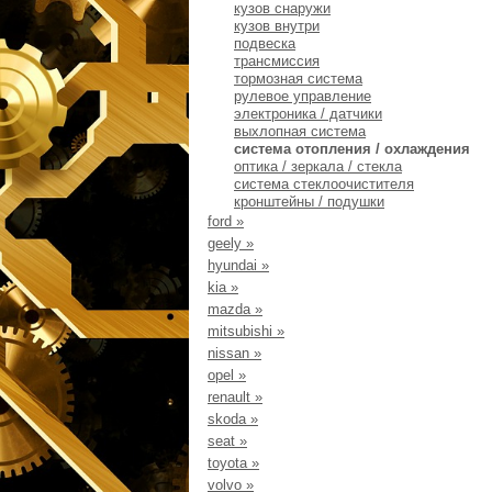
кузов снаружи
кузов внутри
подвеска
трансмиссия
тормозная система
рулевое управление
электроника / датчики
выхлопная система
система отопления / охлаждения
оптика / зеркала / стекла
система стеклоочистителя
кронштейны / подушки
ford
»
geely
»
hyundai
»
kia
»
mazda
»
mitsubishi
»
nissan
»
opel
»
renault
»
skoda
»
seat
»
toyota
»
volvo
»