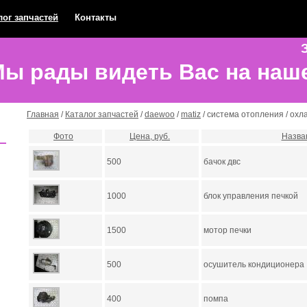
лог запчастей
Контакты
З
ы рады видеть Вас на наш
Главная
/
Каталог запчастей
/
daewoo
/
matiz
/ система отопления / ох
Фото
Цена, руб.
Назва
500
бачок двс
1000
блок управления печкой
1500
мотор печки
500
осушитель кондиционера
400
помпа