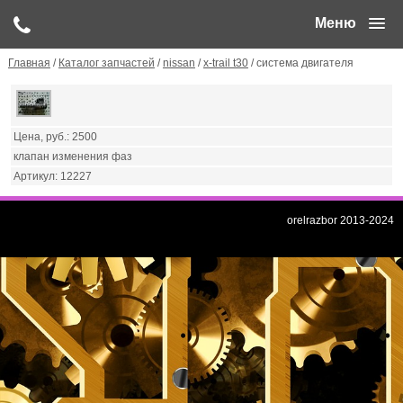
Меню
Главная
/
Каталог запчастей
/
nissan
/
x-trail t30
/ система двигателя
2500
клапан изменения фаз
12227
orelrazbor 2013-2024