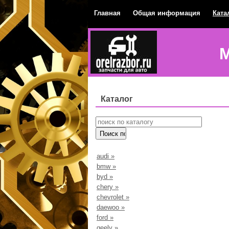
Главная
Общая информация
Ката
М
Каталог
audi
»
bmw
»
byd
»
chery
»
chevrolet
»
daewoo
»
ford
»
geely
»