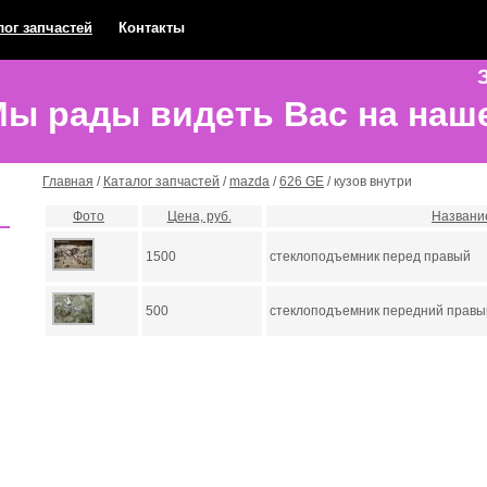
лог запчастей
Контакты
З
ы рады видеть Вас на наш
Главная
/
Каталог запчастей
/
mazda
/
626 GE
/ кузов внутри
Фото
Цена, руб.
Названи
1500
стеклоподъемник перед правый
500
стеклоподъемник передний правы