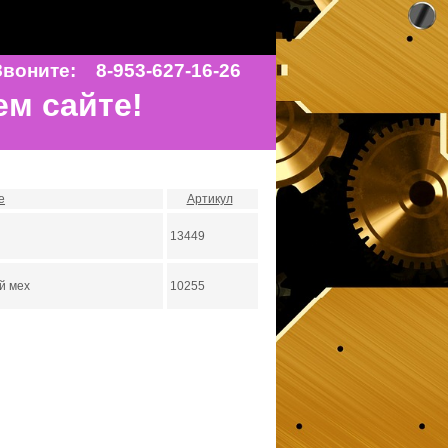
воните: 8-953-627-16-26
ем сайте!
е
Артикул
13449
й мех
10255