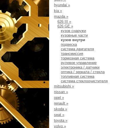
hyundai
»
kia
»
mazda
»
626 III
»
626 GE
»
кузов снаружи
кузовные части
кузов внутри
подвеска
система двигателя
трансмиссия
тормозная система
рулевое управление
электроника / датчики
оптика / зеркала / стекла
топливная система
система стеклоочистителя
mitsubishi
»
nissan
»
opel
»
renault
»
skoda
»
seat
»
toyota
»
volvo
»