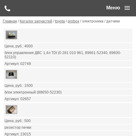
Меню
Главная
/
Каталог запчастей
/
toyota
/
probox
/ электроника / датчики
4000
блок управления ДВС 1,4л TDI (0 281 010 961, 89661-52340, 89600-
52110)
02749
1500
блок электронный (88650-52230)
02657
500
резистор печки
23015