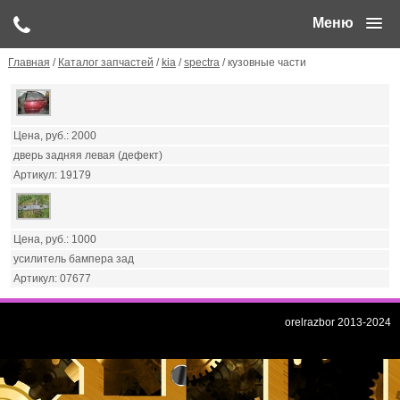
Меню
Главная
/
Каталог запчастей
/
kia
/
spectra
/ кузовные части
2000
дверь задняя левая (дефект)
19179
1000
усилитель бампера зад
07677
orelrazbor 2013-2024