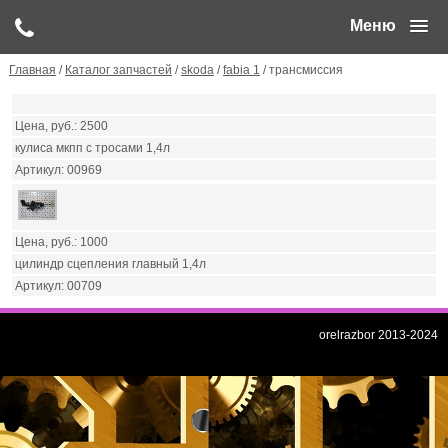
Меню
Главная
/
Каталог запчастей
/
skoda
/
fabia 1
/ трансмиссия
2500
кулиса мкпп с тросами 1,4л
00969
1000
цилиндр сцепления главный 1,4л
00709
orelrazbor 2013-2024