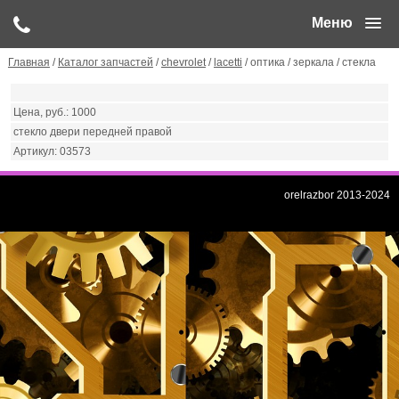
Меню
Главная
/
Каталог запчастей
/
chevrolet
/
lacetti
/ оптика / зеркала / стекла
1000
стекло двери передней правой
03573
orelrazbor 2013-2024