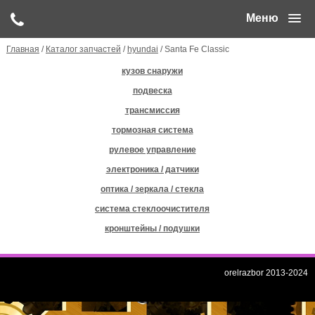
Меню
Главная
/
Каталог запчастей
/
hyundai
/ Santa Fe Classic
кузов снаружи
подвеска
трансмиссия
тормозная система
рулевое управление
электроника / датчики
оптика / зеркала / стекла
система стеклоочистителя
кронштейны / подушки
orelrazbor 2013-2024