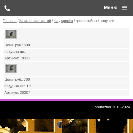
Меню
Главная
/
Каталог запчастей
/
kia
/
spectra
/ кронштейны / подушки
500
подушка двс
19331
700
подушка кпп 1.6
20307
orelrazbor 2013-2024