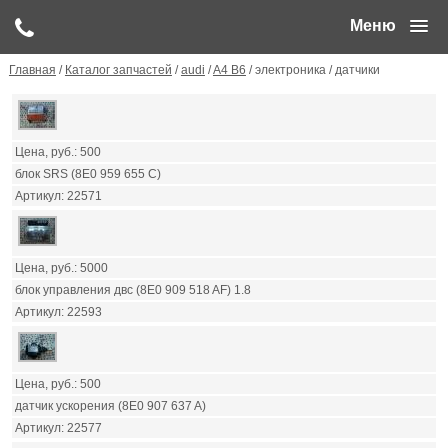
Меню
Главная
/
Каталог запчастей
/
audi
/
A4 B6
/ электроника / датчики
500
блок SRS (8E0 959 655 C)
22571
5000
блок управления двс (8E0 909 518 AF) 1.8
22593
500
датчик ускорения (8E0 907 637 A)
22577