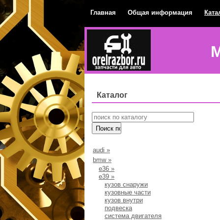
Главная
Общая информация
Ката
М
Каталог
audi
»
bmw
»
e36
»
е39
»
кузов снаружи
кузовные части
кузов внутри
подвеска
система двигателя