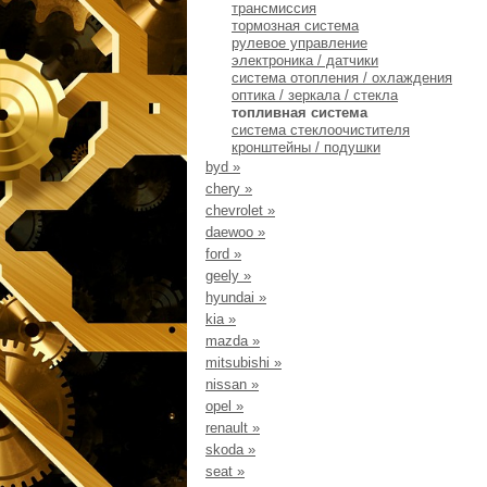
трансмиссия
тормозная система
рулевое управление
электроника / датчики
система отопления / охлаждения
оптика / зеркала / стекла
топливная система
система стеклоочистителя
кронштейны / подушки
byd
»
chery
»
chevrolet
»
daewoo
»
ford
»
geely
»
hyundai
»
kia
»
mazda
»
mitsubishi
»
nissan
»
opel
»
renault
»
skoda
»
seat
»