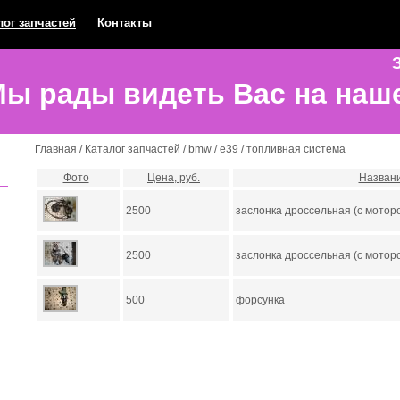
лог запчастей
Контакты
З
ы рады видеть Вас на наш
Главная
/
Каталог запчастей
/
bmw
/
е39
/ топливная система
Фото
Цена, руб.
Назван
2500
заслонка дроссельная (с мотор
2500
заслонка дроссельная (с мотор
500
форсунка