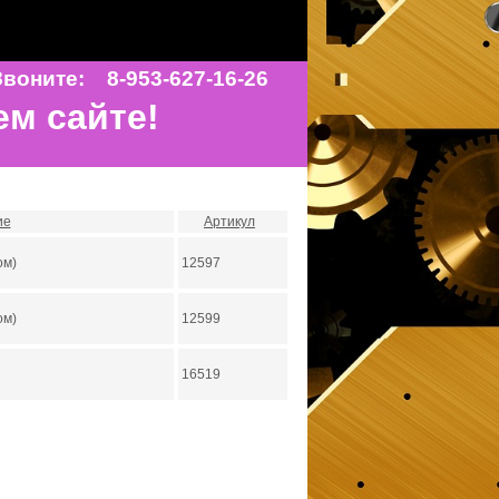
воните: 8-953-627-16-26
ем сайте!
ие
Артикул
ом)
12597
ом)
12599
16519