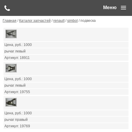
Меню
Главная
/
Каталог запчастей
/
renault
/
simbol
/ подвеска
1000
рычаг левый
18911
1000
рычаг левый
19755
1000
рычаг правый
19769