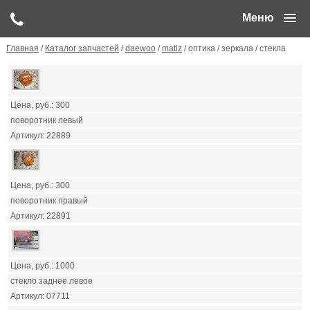
Меню
Главная
/
Каталог запчастей
/
daewoo
/
matiz
/ оптика / зеркала / стекла
300
поворотник левый
22889
300
поворотник правый
22891
1000
стекло заднее левое
07711