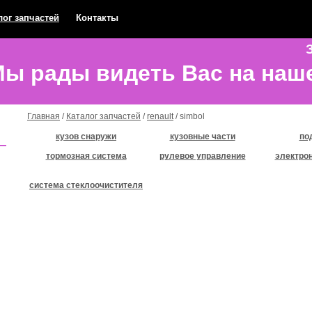
лог запчастей
Контакты
З
ы рады видеть Вас на наш
Главная
/
Каталог запчастей
/
renault
/ simbol
кузов снаружи
кузовные части
по
тормозная система
рулевое управление
электрон
система стеклоочистителя