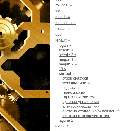
hyundai
»
kia
»
mazda
»
mitsubishi
»
nissan
»
opel
»
renault
»
logan
»
scenic 1
»
scenic 2
»
megan 1
»
megan 2
»
19
»
simbol
»
кузов снаружи
кузовные части
подвеска
трансмиссия
тормозная система
рулевое управление
электроника/датчики
система отопления/охлаждения
система стеклоочистителя
laguna 2
»
skoda
»