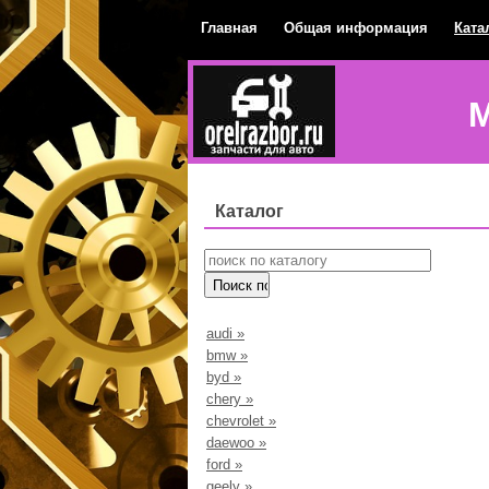
Главная
Общая информация
Ката
М
Каталог
audi
»
bmw
»
byd
»
chery
»
chevrolet
»
daewoo
»
ford
»
geely
»