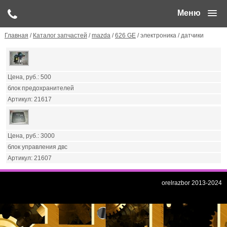
Меню
Главная
/
Каталог запчастей
/
mazda
/
626 GE
/ электроника / датчики
500
блок предохранителей
21617
3000
блок управления двс
21607
orelrazbor 2013-2024