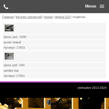
Меню
Главная
/
Каталог запчастей
/
nissan
/
almera G15
/ подвеска
1000
рычаг левый
17653
500
цапфа зад
17651
orelrazbor 2013-2024