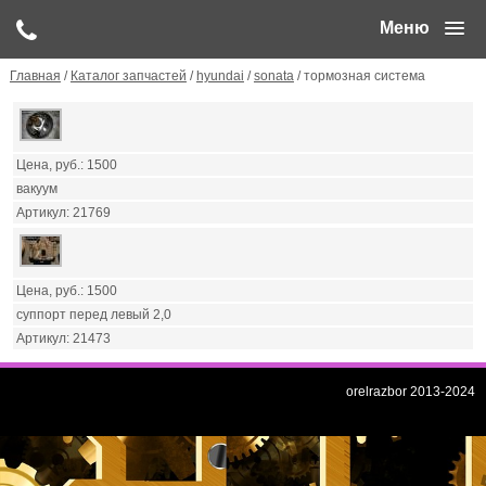
Меню
Главная
/
Каталог запчастей
/
hyundai
/
sonata
/ тормозная система
1500
вакуум
21769
1500
суппорт перед левый 2,0
21473
orelrazbor 2013-2024