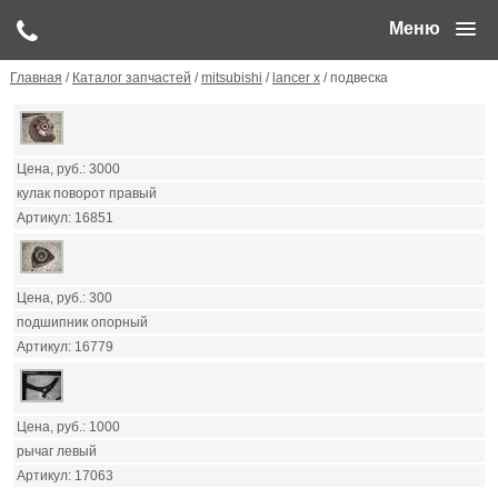
Меню
Главная
/
Каталог запчастей
/
mitsubishi
/
lancer x
/ подвеска
3000
кулак поворот правый
16851
300
подшипник опорный
16779
1000
рычаг левый
17063