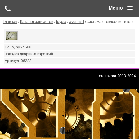
Меню
Главная
/
Каталог запчастей
/
toyota
/
avensis I
/ система стеклоочистителя
500
поводок дворника короткий
06283
orelrazbor 2013-2024