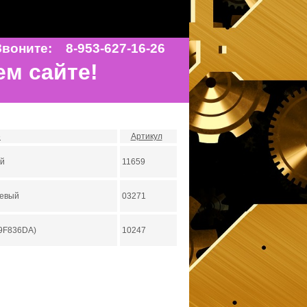
воните: 8-953-627-16-26
ем сайте!
е
Артикул
ый
11659
левый
03271
19F836DA)
10247