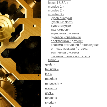
focus 1 USA
»
mondeo 1
»
mondeo 2
»
mondeo 3
»
кузов снаружи
кузовные части
кузов внутри
трансмиссия
тормозная система
рулевое управление
электроника / датчики
система отопления / охлаждения
оптика / зеркала / стекла
топливная система
система стеклоочистителя
fusion
»
geely
»
hyundai
»
kia
»
mazda
»
mitsubishi
»
nissan
»
opel
»
renault
»
skoda
»