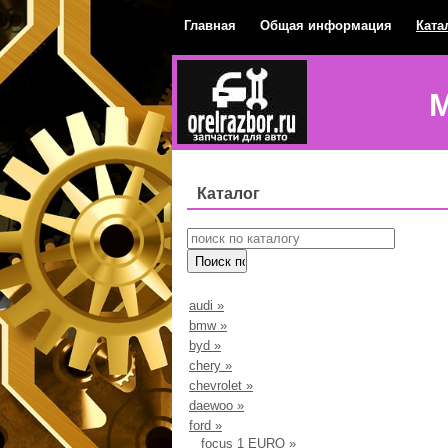
Главная
Общая информация
Ката
М
Каталог
audi
»
bmw
»
byd
»
chery
»
chevrolet
»
daewoo
»
ford
»
focus 1 EURO
»