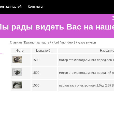
лог запчастей
Контакты
З
ы рады видеть Вас на наш
Главная
/
Каталог запчастей
/
ford
/
mondeo 3
/ кузов внутри
Фото
Цена, руб.
Названи
1500
мотор стеклоподъемника перед лев
1500
мотор стеклоподъемника передний 
1500
педаль газа электронная 2,0тд (2S7