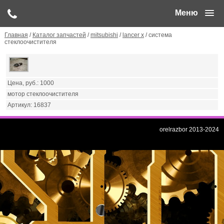
Меню
Главная
/
Каталог запчастей
/
mitsubishi
/
lancer x
/ система
стеклоочистителя
1000
мотор стеклоочистителя
16837
orelrazbor 2013-2024