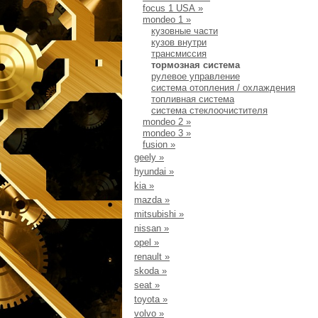
focus 1 USA
»
mondeo 1
»
кузовные части
кузов внутри
трансмиссия
тормозная система
рулевое управление
система отопления / охлаждения
топливная система
система стеклоочистителя
mondeo 2
»
mondeo 3
»
fusion
»
geely
»
hyundai
»
kia
»
mazda
»
mitsubishi
»
nissan
»
opel
»
renault
»
skoda
»
seat
»
toyota
»
volvo
»