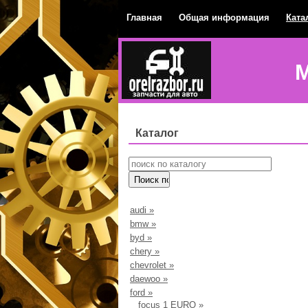
Главная
Общая информация
Ката
М
Каталог
audi
»
bmw
»
byd
»
chery
»
chevrolet
»
daewoo
»
ford
»
focus 1 EURO
»