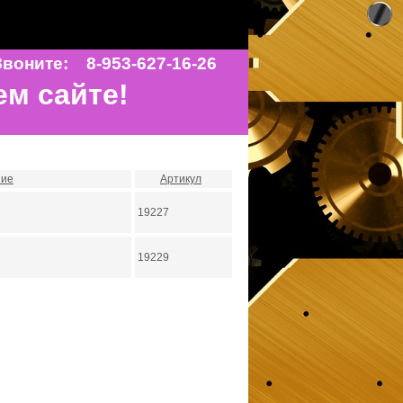
воните: 8-953-627-16-26
ем сайте!
ние
Артикул
19227
й
19229