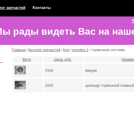
лог запчастей
Контакты
З
ы рады видеть Вас на наш
Главная
/
Каталог запчастей
/
ford
/
mondeo 1
/ тормозная система
Фото
Цена, руб.
Назва
1500
вакуум
1000
цилиндр тормозной главны