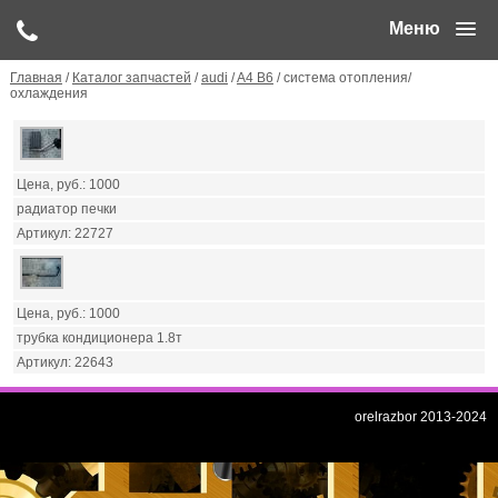
Меню
Главная
/
Каталог запчастей
/
audi
/
A4 B6
/ система отопления/
охлаждения
1000
радиатор печки
22727
1000
трубка кондиционера 1.8т
22643
orelrazbor 2013-2024